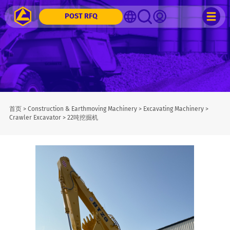
POST RFQ
首页
>
Construction & Earthmoving Machinery
>
Excavating Machinery
>
Crawler Excavator
>
22吨挖掘机