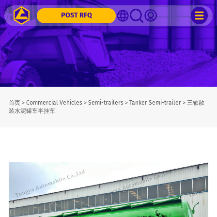
POST RFQ
首页
>
Commercial Vehicles
>
Semi-trailers
>
Tanker Semi-trailer
>
三轴散
装水泥罐车半挂车