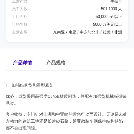
主营产品
半挂车
员工人数
501-1000 人
工厂面积
50,000 m² 以上
年销售额
5000 万美元以上
主营市场
东南亚 / 南亚 / 中东与北非 / 拉美 / 非洲
产品详情
产品规格
1、加强结构型和重型悬架
优势：成型采用高强度Q345B材质制造，并配有加强型机械板弹簧
悬架。
客户收益：专门针对非洲和中亚崎的紧急行动而设计。无论是未处
方动力的建筑工地还是长途砂石路，通亚散装车辆保持结构缺陷，
都不会出现间隙。