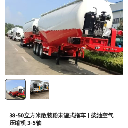
38-50立方米散装粉末罐式拖车 | 柴油空气
压缩机 3-5轴