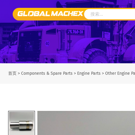
首页
>
Components & Spare Parts
>
Engine Parts
>
Other Engine Pa