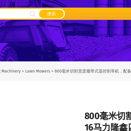
搜索
g Machinery
>
Lawn Mowers
>
800毫米切割宽度履带式遥控割草机，配备
800毫米
16马力隆