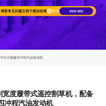
博客
常见问题
文档下载
供应商
登录
POST RFQ
16马力隆鑫四冲程汽油发动机
切割宽度履带式遥控割草机，配备
鑫四冲程汽油发动机