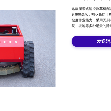
这款履带式遥控割草机配备
达800毫米，割草高度可在
坡度作业能力，采用无刷
院、坡地等多种场景的除
发送消