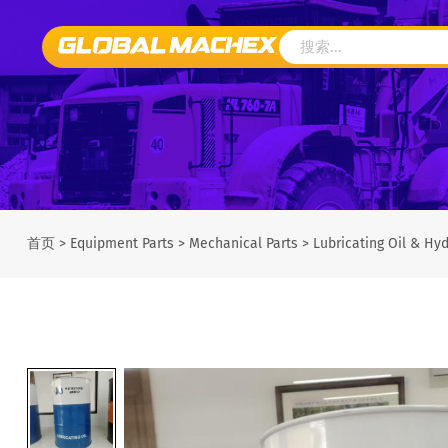
首页
>
Equipment Parts
>
Mechanical Parts
>
Lubricating Oil & Hyd