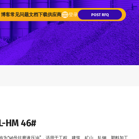
博客
常见问题
文档下载
供应商
登录
POST RFQ
HM 46#
称为“46号抗磨液压油”，适用于工程、建筑、矿山、轧钢、塑料加工