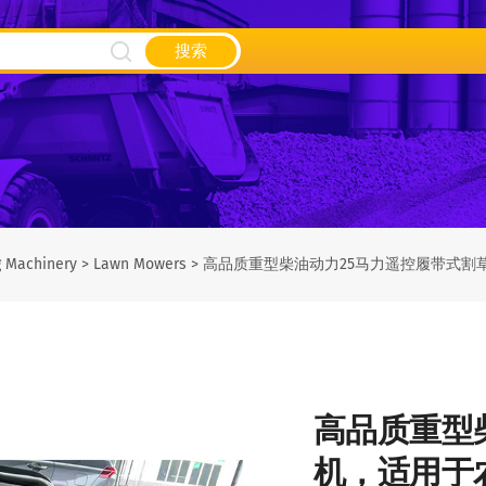
搜索
g Machinery
>
Lawn Mowers
>
高品质重型柴油动力25马力遥控履带式割
高品质重型
机，适用于