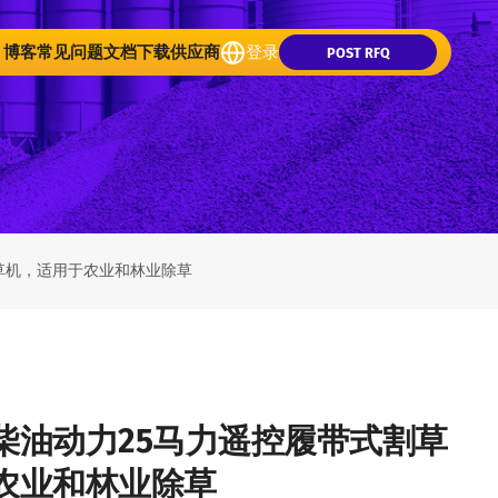
博客
常见问题
文档下载
供应商
登录
POST RFQ
草机，适用于农业和林业除草
柴油动力25马力遥控履带式割草
农业和林业除草