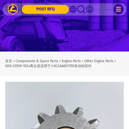
POST RFQ
首页
>
Components & Spare Parts
>
Engine Parts
>
Other Engine Parts
>
KD0-23500-1024离合器适用于小松SAA6D170E发动机部件