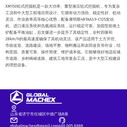
XM150轮式挖掘机是一款大功率、重型液压轮式挖掘机，专为复杂
工况和中大型工程项目而设计。它拥有动力强劲、稳定性好、机动
灵活、作业效率高等核心优势，配备康明斯4BTAA3.9-C125发动
机、进口液压系统和负载感应系统，运行稳定可靠。加固型前推土
铲配备平衡油缸，后支腿进一步提升了其稳定性，全时四驱和
28km/h的最高速度确保了其机动灵活。该产品适用于土方开挖、
市政改造、道路建设、场地平整、物料搬运和农田改良等作业，结
构坚固、质量可靠、操作简便、维护成本低。它能够很好地适应城
市道路、乡村崎岖道路、建筑工地等复杂工况，是中大型工程建设
的理想设备。
山东省济宁市任城区中德广场B座
globalmachex@gamil.com
400 005 6989