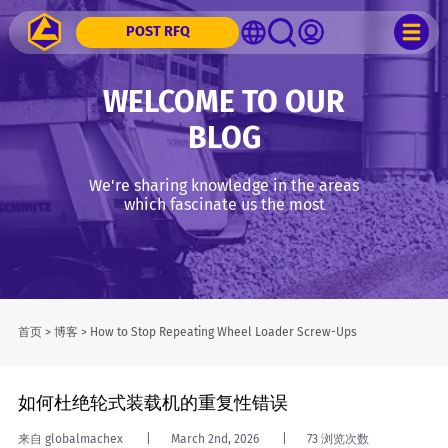
POST RFQ
WELCOME TO OUR
BLOG
We're sharing knowledge in the areas
which fascinate us the most
首页
>
博客
>
How to Stop Repeating Wheel Loader Screw-Ups
如何杜绝轮式装载机的重复性错误
来自 globalmachex
March 2nd, 2026
73 浏览次数