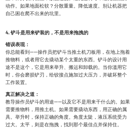
动作。如果地面松软？分散重量。降低速度。别让机器把
自己困在爬不出来的坑里。
4. 铲斗是用来铲装的，不是用来拖拽的
错误表现：
你总能看到——操作员把铲斗当推土机刀板用，在地上拖着
推物料，或者用它去撬动某个太重的东西。铲斗的设计用
途不是这个，它是用来举升、搬运和卸载的。当你滥用它
时，你会磨损铲刃，给铰接点施加过大压力，并破坏整个
工作装置。
真正解决之道：
教导操作员铲斗的用途——以及它不是用来干什么的。如果
需要推物料，用推土机。如果需要撬动东西，用正确的属
具。举升时，保持正确的角度。角度太陡，液压系统受力
过大。太平，则是在拖拽，找到那个最佳点并保持住。