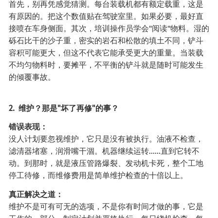
首先，别再凭感觉猜测。每台装载机都有额定载重，这是
有原因的。把这个数值贴在驾驶室里。如果必要，最好直
接喷在车身侧面。其次，培训操作员学会"阅读"物料。湿的
砾石比干的沙子重，密实的岩石和松散的填土不同，铲斗
容积可能更大，但这不代表它能承受更大的重量。当装载
不均匀物料时，要摊平，不平衡的铲斗就是随时可能发生
的倾覆事故。
2. 维护？那是"坏了再修"的事？
错误表现：
没人计划要忽视维护，它只是没有被执行。油液不检查，
滤清器堵塞，润滑嘴干涸。机器继续运转……直到它转不
动。到那时，就是液压管路爆裂、发动机卡死，整个工地
停工待修，而维修费用是简单维护检查的十倍以上。
真正解决之道：
维护不是可有可无的选项，不是你有时间才做的事，它是