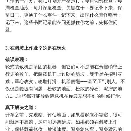
工作的一部分。制定计划并严格执行，每日绕机检查，每
周检查油液，每月深度检查。关键在于：要记录下来。保
留日志。更换了什么零件，记下来。出现什么奇怪噪音，
记下来。这些书面记录能在问题抓住你之前，先抓住问
题。
3.
在斜坡上作业？这是在玩火
错误表现：
轮式装载机是坚固的机器，但它们可不是能在悬崖峭壁上
行走的羚羊。把装载机开上过陡的斜坡，等于是在招引灾
难，重心改变，轮胎打滑，机器侧翻——甚至压到别人。不
仅仅是陡坡有问题，松软的地面、松散的碎石、泥泞的地
方……这些都可能导致装载机在你最意想不到的时候打滑。
真正解决之道：
开车之前，先观察。评估地面，如果看起来不靠谱，很可
能就是不靠谱，尽可能远离陡坡。如果必须在斜坡上作
业，保持载荷低位，放慢速度。避免急转弯，避免猛烈的