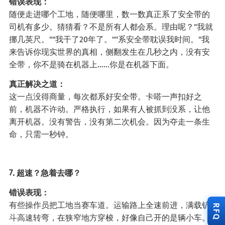
错误表现：
随便走进哪个工地，随便哪里，数一数真正系了安全带的
司机有多少。猜猜看？不是所有人都会系。理由呢？"我就
挪几英尺。""我干了20年了。""系安全带耽误我时间。"我
来告诉你现实世界的真相，侧翻发生在几秒之内，没有安
全带，你不是骑在机器上……你是在机器下面。
真正解决之道：
这一点没得商量，每次都系好安全带。卡嗒一声扣好之
前，机器不许动。严格执行，如果有人被抓到没系，让他
离开机器。没有警告，没有第二次机会。因为夺走一条生
命，只需一秒钟。
7. 超速？急着去哪？
错误表现：
有些操作员把工地当赛车道。运输路上全速前进，满载铲
RFQ
斗高速转弯，在狭窄地方穿梭，好像自己开的是辆小车。