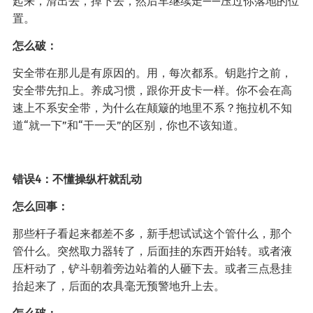
起来，滑出去，掉下去，然后车继续走——压过你落地的位
置。
怎么破：
安全带在那儿是有原因的。用，每次都系。钥匙拧之前，
安全带先扣上。养成习惯，跟你开皮卡一样。你不会在高
速上不系安全带，为什么在颠簸的地里不系？拖拉机不知
道“就一下”和“干一天”的区别，你也不该知道。
错误4：不懂操纵杆就乱动
怎么回事：
那些杆子看起来都差不多，新手想试试这个管什么，那个
管什么。突然取力器转了，后面挂的东西开始转。或者液
压杆动了，铲斗朝着旁边站着的人砸下去。或者三点悬挂
抬起来了，后面的农具毫无预警地升上去。