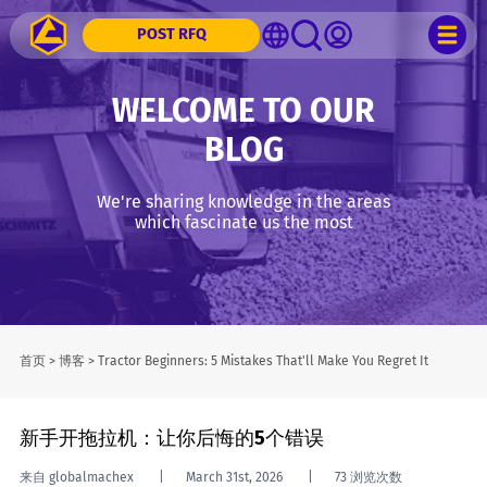
POST RFQ
WELCOME TO OUR
BLOG
We're sharing knowledge in the areas
which fascinate us the most
首页
>
博客
>
Tractor Beginners: 5 Mistakes That'll Make You Regret It
新手开拖拉机：让你后悔的5个错误
来自 globalmachex
March 31st, 2026
73 浏览次数