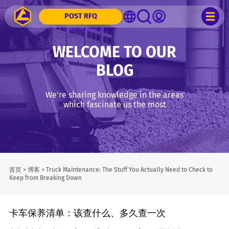
POST RFQ
WELCOME TO OUR
BLOG
We're sharing knowledge in the areas
which fascinate us the most
首页
>
博客
>
Truck Maintenance: The Stuff You Actually Need to Check to
Keep from Breaking Down
卡车保养清单：该查什么、多久查一次