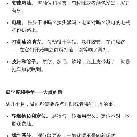
变速箱油。
查油位和状态，有糊味或者颜色发黑，就是
有事。
电瓶。
桩头干净吗？接头紧吗？电量对吗？没电的电瓶
把你扔路上。
打黄油的地方。
传动轴十字轴、悬挂胶套、车门铰链
——在它们开始响之前就打油，别等响了再打。
皮带和管子。
裂纹、起毛、软塌，路上皮带断了，就是
拖车加货晚到。
每季度和半年——大点的活
隔几个月，做那些需要多点时间或者特别工具的事。
轮胎换位和定位。
磨得匀，轮胎用得久。定位不对，吃
胎还费油。
排气系统。
漏气能要命，一氧化碳不是闹着玩的。