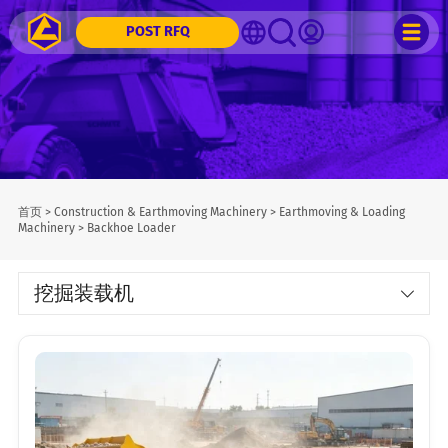
POST RFQ
首页
>
Construction & Earthmoving Machinery
>
Earthmoving & Loading
Machinery
>
Backhoe Loader
挖掘装载机