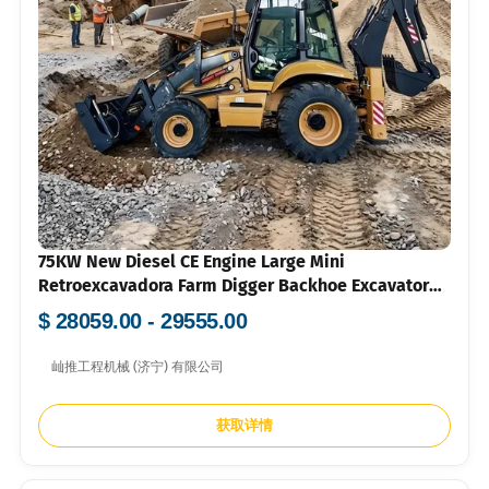
75KW New Diesel CE Engine Large Mini
Retroexcavadora Farm Digger Backhoe Excavator
Loader 4x4 Backhoe Cummins Engine
$ 28059.00 - 29555.00
屾推工程机械 (济宁) 有限公司
获取详情