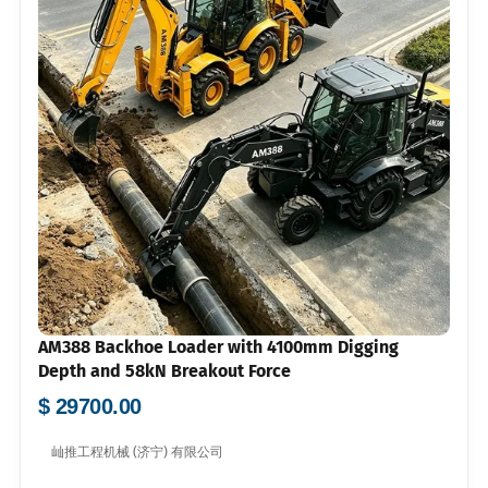
AM388 Backhoe Loader with 4100mm Digging
Depth and 58kN Breakout Force
$ 29700.00
屾推工程机械 (济宁) 有限公司