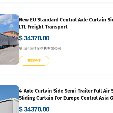
New EU Standard Central Axle Curtain S
LTL Freight Transport
$ 34370.00
梁山翔泉挂车销售有限公司
获取详情
4-Axle Curtain Side Semi-Trailer Full Air
Sliding Curtain For Europe Central Asia 
$ 34370.00