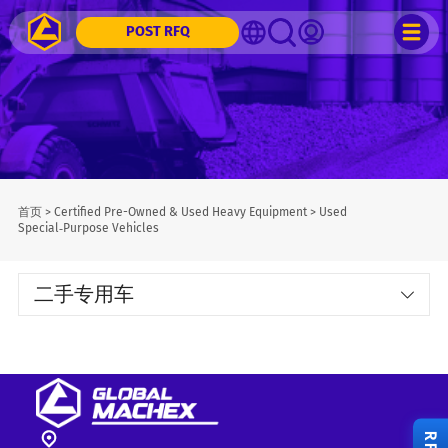
POST RFQ
首页
>
Certified Pre-Owned & Used Heavy Equipment
>
Used
Special‑Purpose Vehicles
二手专用车