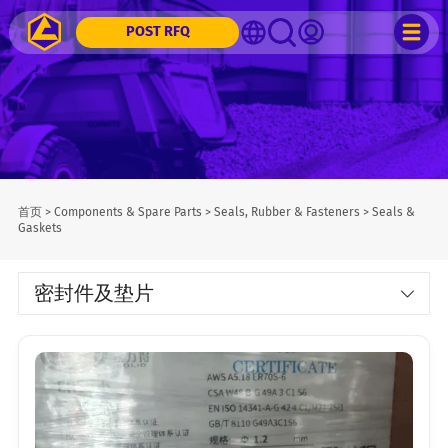
POST RFQ
首页
>
Components & Spare Parts
>
Seals, Rubber & Fasteners
>
Seals &
Gaskets
密封件及垫片