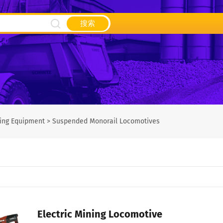
搜索
ing Equipment
>
Suspended Monorail Locomotives
Electric Mining Locomotive