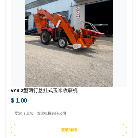
4YB‑2型两行悬挂式玉米收获机
$ 1.00
爱农（山东）农业机械有限公司
获取详情