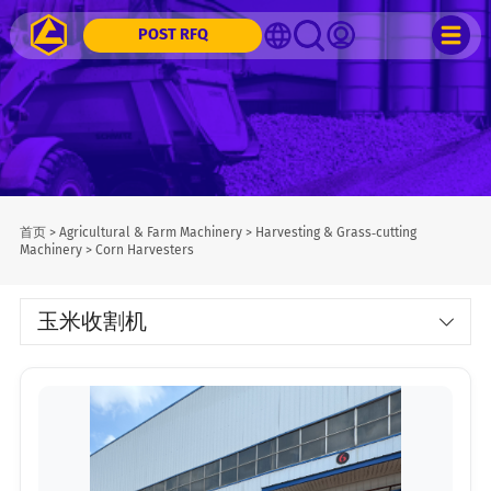
POST RFQ
首页
>
Agricultural & Farm Machinery
>
Harvesting & Grass‑cutting
Machinery
>
Corn Harvesters
玉米收割机