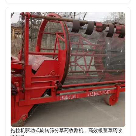
拖拉机驱动式旋转筛分草药收割机，高效根茎草药收