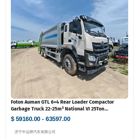
Foton Auman GTL 6×4 Rear Loader Compactor
Garbage Truck 22-25m³ National VI 25Ton
Municipal Waste Collection Vehicle
$ 59160.00 - 63597.00
济宁中运牌汽车有限公司