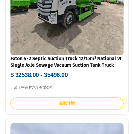
Foton 4×2 Septic Suction Truck 12/15m³ National VI
Single Axle Sewage Vacuum Suction Tank Truck
$ 32538.00 - 35496.00
济宁中运牌汽车有限公司
获取详情