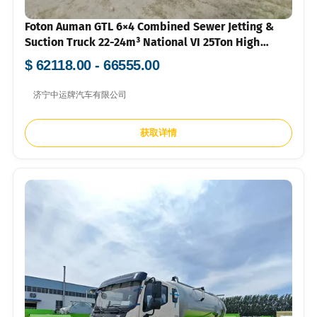
Foton Auman GTL 6×4 Combined Sewer Jetting &
Suction Truck 22-24m³ National VI 25Ton High
Pressure Vacuum Sewage Truck
$ 62118.00 - 66555.00
济宁中运牌汽车有限公司
获取详情