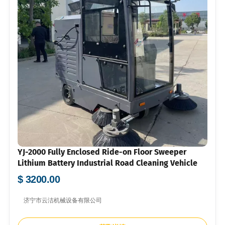
YJ-2000 Fully Enclosed Ride-on Floor Sweeper
Lithium Battery Industrial Road Cleaning Vehicle
$ 3200.00
济宁市云洁机械设备有限公司