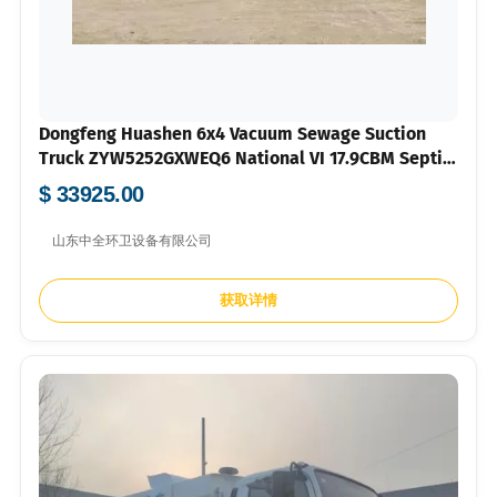
Dongfeng Huashen 6x4 Vacuum Sewage Suction
Truck ZYW5252GXWEQ6 National VI 17.9CBM Septic
Tank Truck
$ 33925.00
山东中全环卫设备有限公司
获取详情