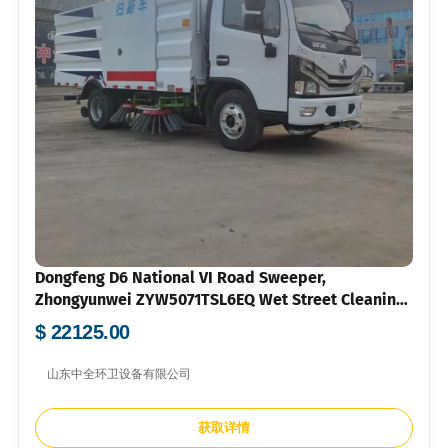
Dongfeng D6 National VI Road Sweeper,
Zhongyunwei ZYW5071TSL6EQ Wet Street Cleaning
Truck
$ 22125.00
山东中全环卫设备有限公司
获取详情