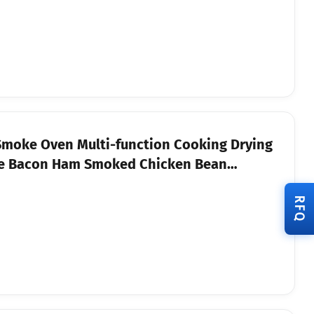
Smoke Oven Multi-function Cooking Drying
ge Bacon Ham Smoked Chicken Bean
ulk Export FOB USD Price Available
RFQ