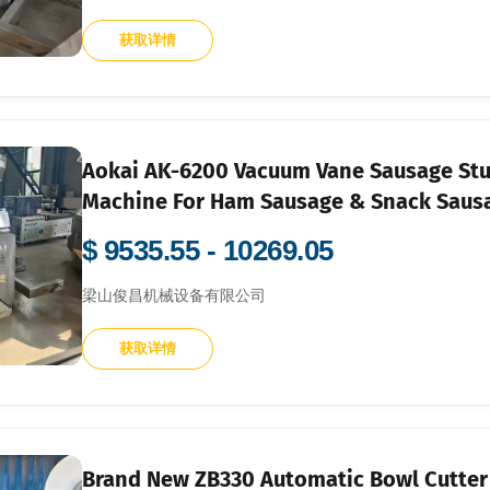
获取详情
Aokai AK-6200 Vacuum Vane Sausage Stuff
Machine For Ham Sausage & Snack Saus
$ 9535.55 - 10269.05
梁山俊昌机械设备有限公司
获取详情
Brand New ZB330 Automatic Bowl Cutter 