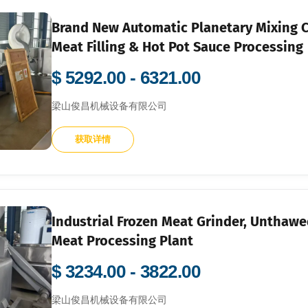
Brand New Automatic Planetary Mixing Co
Meat Filling & Hot Pot Sauce Processing
$ 5292.00 - 6321.00
梁山俊昌机械设备有限公司
获取详情
Industrial Frozen Meat Grinder, Unthaw
Meat Processing Plant
$ 3234.00 - 3822.00
梁山俊昌机械设备有限公司