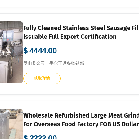
Fully Cleaned Stainless Steel Sausage Fi
Issuable Full Export Certification
$ 4444.00
梁山县金玉二手化工设备购销部
获取详情
Wholesale Refurbished Large Meat Grin
For Overseas Food Factory FOB US Dolla
$ 2222.00