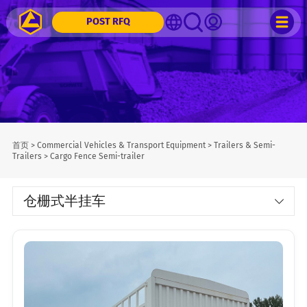
POST RFQ
首页
>
Commercial Vehicles & Transport Equipment
>
Trailers & Semi-
Trailers
>
Cargo Fence Semi-trailer
仓栅式半挂车