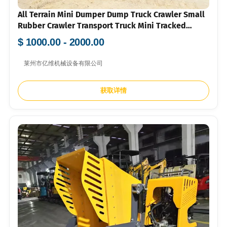
All Terrain Mini Dumper Dump Truck Crawler Small
Rubber Crawler Transport Truck Mini Tracked
Dumper With CE EPA EURO5
$ 1000.00 - 2000.00
莱州市亿维机械设备有限公司
获取详情