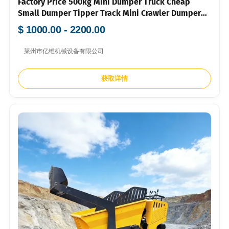
Factory Price 500kg Mini Dumper Truck Cheap
Small Dumper Tipper Track Mini Crawler Dumper
Hydraulic Dump Truck For Sale
$ 1000.00 - 2200.00
莱州市亿维机械设备有限公司
获取详情