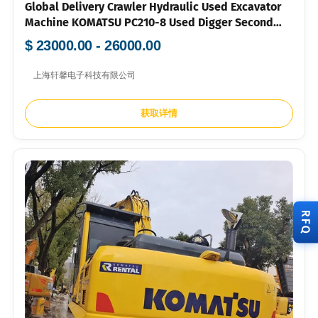
Global Delivery Crawler Hydraulic Used Excavator
Machine KOMATSU PC210-8 Used Digger Second
Hand Excavator PC210-7 220-8 Available Cheap
$ 23000.00 - 26000.00
Price
上海轩馨电子科技有限公司
获取详情
RFQ