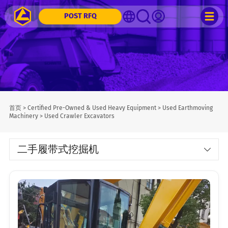
POST RFQ
首页
>
Certified Pre-Owned & Used Heavy Equipment
>
Used Earthmoving
Machinery
>
Used Crawler Excavators
二手履带式挖掘机