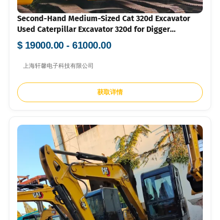
Second-Hand Medium-Sized Cat 320d Excavator
Used Caterpillar Excavator 320d for Digger
Caterpillar Cat315D 320c 320d2 320gc 320gx 323D
$ 19000.00 - 61000.00
Hot Sale
上海轩馨电子科技有限公司
获取详情