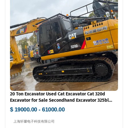
20 Ton Excavator Used Cat Excavator Cat 320d
Excavator for Sale Secondhand Excavator 325bl
330bl 336D Low Price
$ 19000.00 - 61000.00
上海轩馨电子科技有限公司