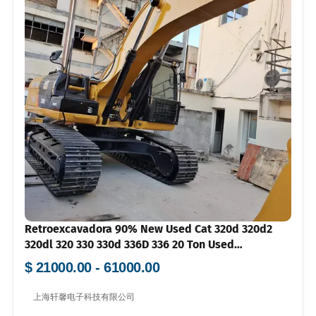
Retroexcavadora 90% New Used Cat 320d 320d2
320dl 320 330 330d 336D 336 20 Ton Used
Caterpillarr 320d Second Hand Excavator for Sale
$ 21000.00 - 61000.00
上海轩馨电子科技有限公司