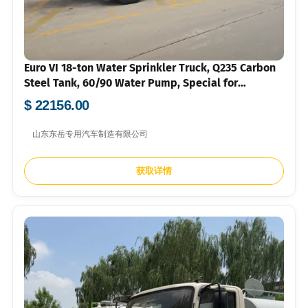
Euro VI 18-ton Water Sprinkler Truck, Q235 Carbon
Steel Tank, 60/90 Water Pump, Special for
Municipal Sanitation
$ 22156.00
山东东岳专用汽车制造有限公司
获取详情