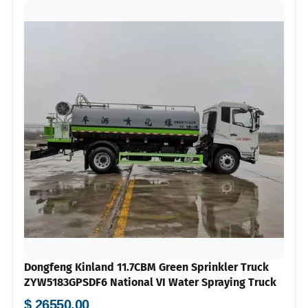
Dongfeng Kinland 11.7CBM Green Sprinkler Truck
ZYW5183GPSDF6 National VI Water Spraying Truck
$ 26550.00