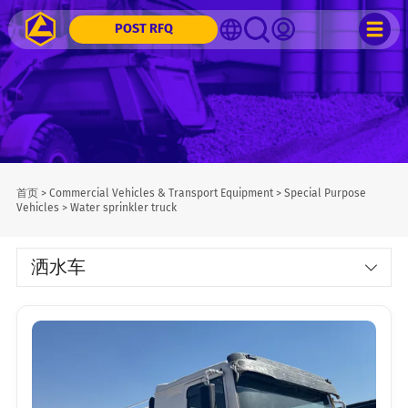
POST RFQ
首页
>
Commercial Vehicles & Transport Equipment
>
Special Purpose
Vehicles
>
Water sprinkler truck
洒水车