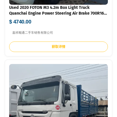
Used 2020 FOTON M3 4.2m Box Light Truck
Quanchai Engine Power Steering Air Brake 700R16
Tyres For City Fresh Goods Logistics Distribution
$ 4740.00
Bulk Export FOB USD Price Available
嘉祥顺通二手车销售有限公司
获取详情