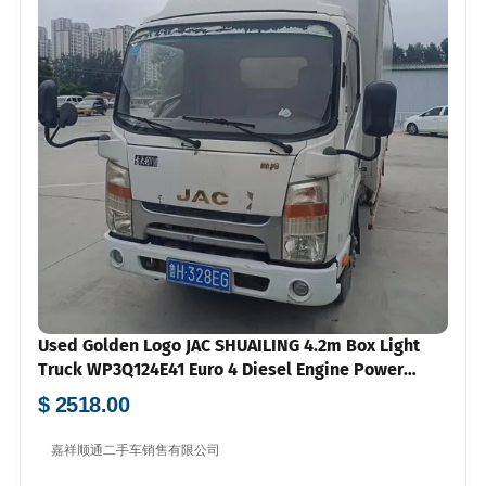
Used Golden Logo JAC SHUAILING 4.2m Box Light
Truck WP3Q124E41 Euro 4 Diesel Engine Power
Steering Air Conditioner 700R16 Tyres For City Fresh
$ 2518.00
Goods Express Logistics Distribution Bulk Export
FOB USD Price Available
嘉祥顺通二手车销售有限公司