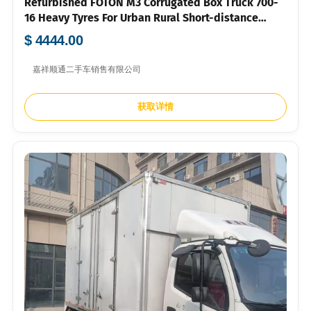
Refurbished FOTON M3 Corrugated Box Truck 700-
16 Heavy Tyres For Urban Rural Short-distance
Freight Stable Condition Full Export Documents
$ 4444.00
Support Container Shipment
嘉祥顺通二手车销售有限公司
获取详情