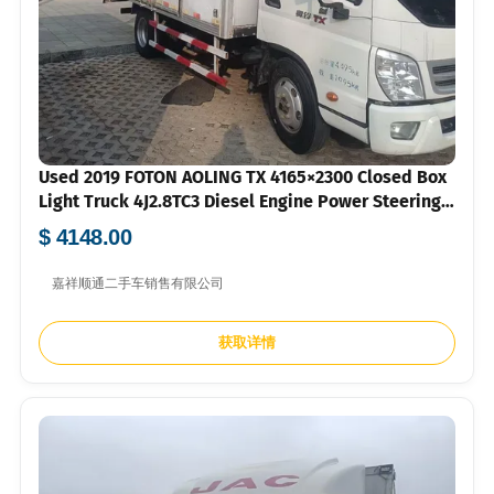
Used 2019 FOTON AOLING TX 4165×2300 Closed Box
Light Truck 4J2.8TC3 Diesel Engine Power Steering
Air Brake For Express Fresh Goods Urban Logistics
$ 4148.00
Bulk Export FOB USD Price Available
嘉祥顺通二手车销售有限公司
获取详情