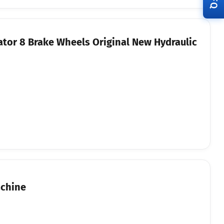
RFQ
tor 8 Brake Wheels Original New Hydraulic
chine