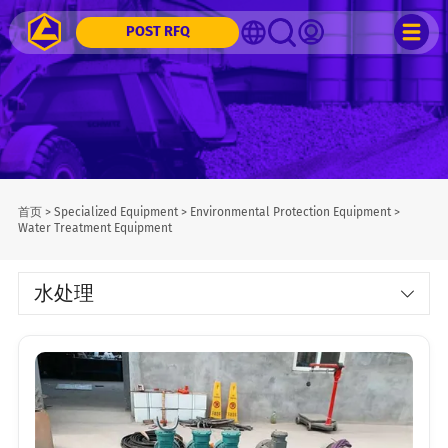
POST RFQ
首页
>
Specialized Equipment
>
Environmental Protection Equipment
>
Water Treatment Equipment
水处理