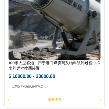
100米大型雾炮，用于港口煤炭码头物料装卸过程中抑
尘的远程喷洒装置
$ 10000.00 - 20000.00
山东朗坤机械设备有限公司
获取详情