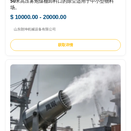
50米高压雾炮煤棚卸料口的除尘适用于中小型物料
场。
$ 10000.00 - 20000.00
山东朗坤机械设备有限公司
获取详情