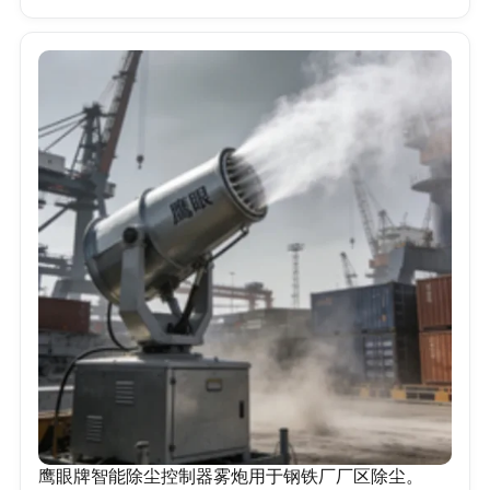
鹰眼牌智能除尘控制器雾炮用于钢铁厂厂区除尘。