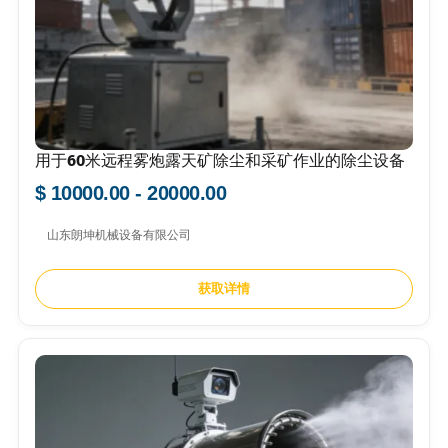
用于60米远程雾炮露天矿除尘和采矿作业的除尘设备
$ 10000.00 - 20000.00
山东朗坤机械设备有限公司
获取详情