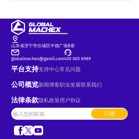
山东省济宁市任城区中德广场B座
globalmachex@gamil.com
400 005 6989
平台支持
支持中心
常见问题
公司概览
新闻
博客
职业发展
联系我们
法律条款
隐私政策
用户协议
订阅