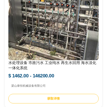
水处理设备 市政污水 工业纯水 再生水回用 海水淡化
一体化系统
$ 1462.00 - 146200.00
梁山泰恒机械设备有限公司
获取详情