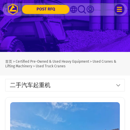
POST RFQ
首页
>
Certified Pre-Owned & Used Heavy Equipment
>
Used Cranes &
Lifting Machinery
>
Used Truck Cranes
二手汽车起重机